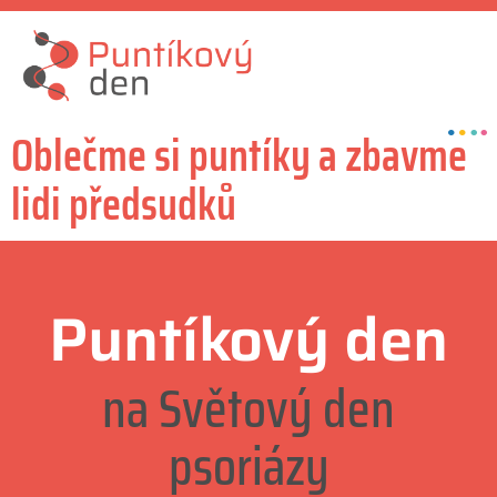
Oblečme si puntíky a zbavme
lidi předsudků
Puntíkový den
na Světový den
psoriázy