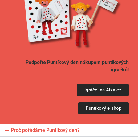
Podpořte Puntíkový den
nákupem puntíkových
igráčků!
Igráčci na Alza.cz
Puntíkový e-shop
Proč pořádáme Puntíkový den?