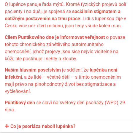
O lupénce panuje
řada mýtů. Kromě fyzických projevů bolí
pacienty i na duši, je spojená se
sociálním stigmatem a
obtížným postavením na trhu práce
. Lidí s lupénkou žije v
Česku více než čtvrt milionu, jsou tedy všude kolem nás.
Cílem Puntíkového dne je informovat veřejnost
o povaze
tohoto chronického zánětlivého autoimunitního
onemocnění, jehož projevy jsou sice nejvíc viditelné na
kůži, ale postihuje i nehty a klouby.
Naším hlavním poselstvím
je sdělení, že
lupénka není
infekční
, a že lidé – včetně dětí – s tímto onemocněním
mají právo na plnohodnotný život bez stigmatizace a
vyčleňování.
Puntíkový den
se slaví na světový den psoriázy (WPD) 29.
října.
Co je psoriáza neboli lupénka?