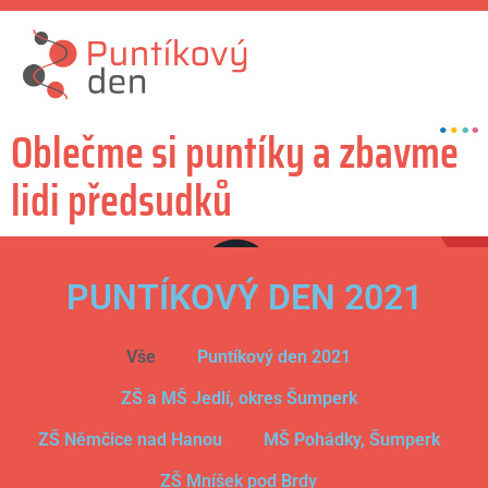
Oblečme si puntíky a zbavme
lidi předsudků
PUNTÍKOVÝ DEN 2021
Vše
Puntíkový den 2021
ZŠ a MŠ Jedlí, okres Šumperk
ZŠ Němčice nad Hanou
MŠ Pohádky, Šumperk
ZŠ Mníšek pod Brdy