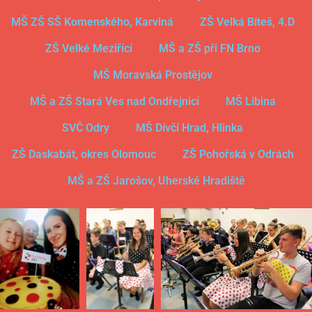
MŠ ZŠ SŠ Komenského, Karviná
ZŠ Velká Bíteš, 4.D
ZŠ Velké Meziřící
MŠ a ZŠ při FN Brno
MŠ Moravská Prostějov
MŠ a ZŠ Stará Ves nad Ondřejnicí
MŠ Libina
SVČ Odry
MŠ Dívčí Hrad, Hlinka
ZŠ Daskabát, okres Olomouc
ZŠ Pohořská v Odrách
MŠ a ZŠ Jarošov, Uherské Hradiště